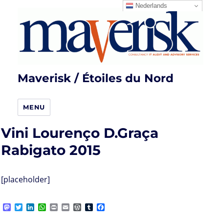
Nederlands
Maverisk / Étoiles du Nord
MENU
Vini Lourenço D.Graça
Rabigato 2015
[placeholder]
M
T
L
W
P
E
W
T
F
a
w
i
h
r
m
o
u
a