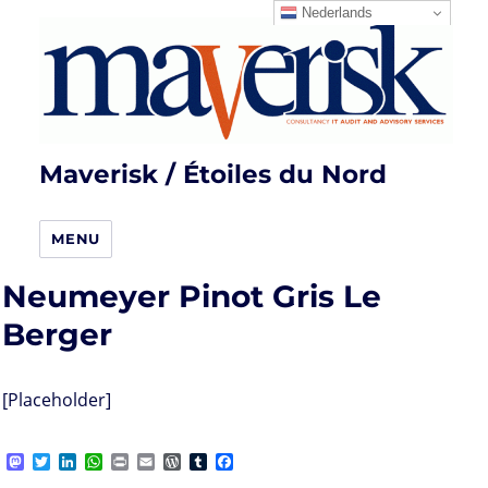
Nederlands
Maverisk / Étoiles du Nord
MENU
Neumeyer Pinot Gris Le
Berger
[Placeholder]
M
T
L
W
P
E
W
T
F
a
w
i
h
r
m
o
u
a