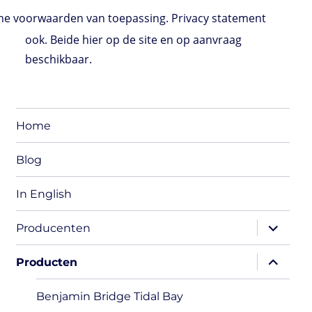
o
t
e
s
t
l
P
l
b
d
e
d
A
r
r
o
e voorwaarden van toepassing. Privacy statement
o
r
I
p
e
o
n
n
p
s
k
ook. Beide hier op de site en op aanvraag
s
beschikbaar.
Home
Blog
In English
expand
Producenten
child
menu
expand
Producten
child
menu
Benjamin Bridge Tidal Bay