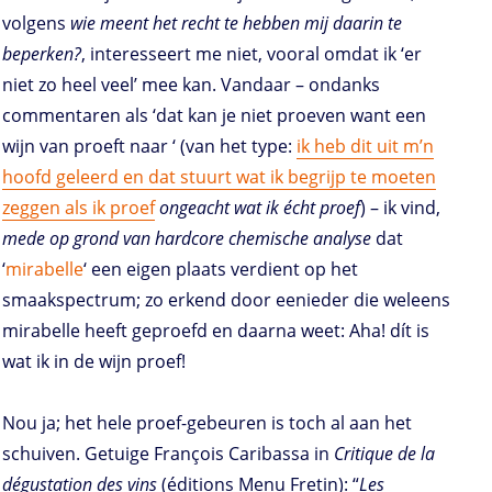
volgens
wie meent het recht te hebben mij daarin te
beperken?
, interesseert me niet, vooral omdat ik ‘er
niet zo heel veel’ mee kan. Vandaar – ondanks
commentaren als ‘dat kan je niet proeven want een
wijn van
proeft naar
‘ (van het type:
ik heb dit uit m’n
hoofd geleerd en dat stuurt wat ik begrijp te moeten
zeggen als ik proef
ongeacht wat ik écht proef
) – ik vind,
mede op grond van hardcore chemische analyse
dat
‘
mirabelle
‘ een eigen plaats verdient op het
smaakspectrum; zo erkend door eenieder die weleens
mirabelle heeft geproefd en daarna weet: Aha! dít is
wat ik in de wijn proef!
Nou ja; het hele proef-gebeuren is toch al aan het
schuiven. Getuige François Caribassa in
Critique de la
dégustation des vins
(éditions Menu Fretin): “
Les