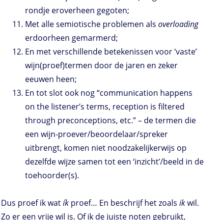
rondje eroverheen gegoten;
Met alle semiotische problemen als
overloading
erdoorheen gemarmerd;
En met verschillende betekenissen voor ‘vaste’
wijn(proef)termen door de jaren en zeker
eeuwen heen;
En tot slot ook nog “communication happens
on the listener’s terms, reception is filtered
through preconceptions, etc.” – de termen die
een wijn-proever/beoordelaar/spreker
uitbrengt, komen niet noodzakelijkerwijs op
dezelfde wijze samen tot een ‘inzicht’/beeld in de
toehoorder(s).
Dus proef ik wat
ík
proef… En beschrijf het zoals
ik
wil.
Zo er een vrije wil is. Of ik de juiste noten gebruikt,