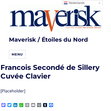
Nederlands
Maverisk / Étoiles du Nord
MENU
Francois Secondé de Sillery
Cuvée Clavier
[Placeholder]
M
T
L
W
P
E
W
T
F
a
w
i
h
r
m
o
u
a