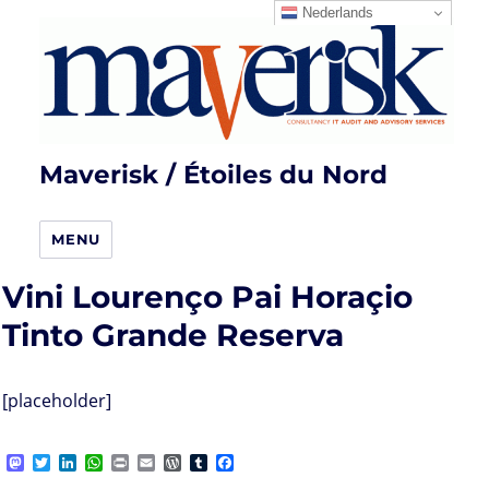
Nederlands
Maverisk / Étoiles du Nord
MENU
Vini Lourenço Pai Horaçio
Tinto Grande Reserva
[placeholder]
M
T
L
W
P
E
W
T
F
a
w
i
h
r
m
o
u
a