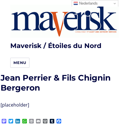
Nederlands
Maverisk / Étoiles du Nord
MENU
Jean Perrier & Fils Chignin
Bergeron
[placeholder]
M
T
L
W
P
E
W
T
F
a
w
i
h
r
m
o
u
a