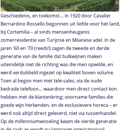
Geschiedenis, en toekomst… In 1920 door Cavalier
Bernardino Rossello begonnen uit liefde voor het land,
bij Cortemilia – al sinds mensenheugenis
zomerresidentie van Turijnse en Milanese adel. In de
jaren ’60 en ’70 (reeds!) zagen de tweede en derde
generatie van de familie dat bulkwijnen maken
uiteindelijk niet de richting was die men opwilde, en
werd verdubbeld ingezet op kwaliteit boven volume.
Toen al begon men met tele-sales, via de oude
bedrade telefoon… waardoor men direct contact kon
hebben met de klantenkring; voorname families die
goede wijn herkenden, en de exclusievere horeca – er
werd ook altijd direct geleverd, niet via tussenhandel.
Op de millenniumwisseling kwam de vierde generatie
in de zaak; er wordt nu langzaam internationaal