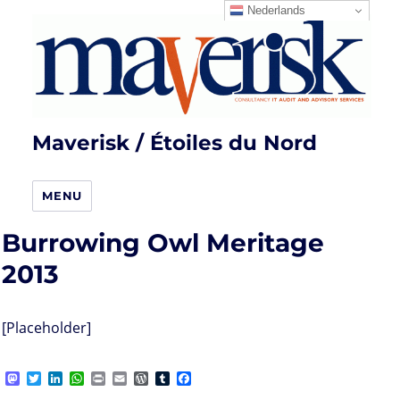
Nederlands
Maverisk / Étoiles du Nord
MENU
Burrowing Owl Meritage
2013
[Placeholder]
M
T
L
W
P
E
W
T
F
a
w
i
h
r
m
o
u
a