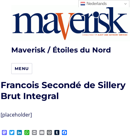
Nederlands
Maverisk / Étoiles du Nord
MENU
Francois Secondé de Sillery
Brut Integral
[placeholder]
M
T
L
W
P
E
W
T
F
a
w
i
h
r
m
o
u
a