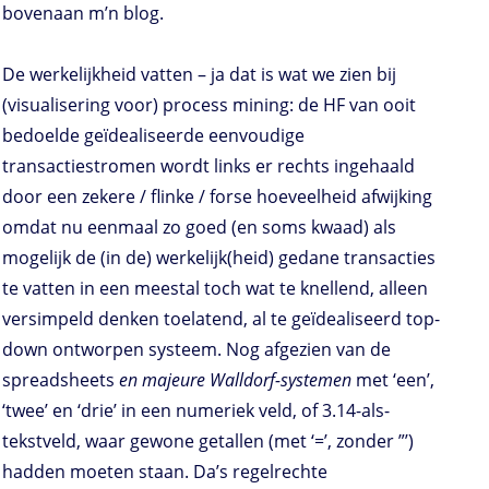
bovenaan m’n blog.
De werkelijkheid vatten – ja dat is wat we zien bij
(visualisering voor) process mining: de HF van ooit
bedoelde geïdealiseerde eenvoudige
transactiestromen wordt links er rechts ingehaald
door een zekere / flinke / forse hoeveelheid afwijking
omdat nu eenmaal zo goed (en soms kwaad) als
mogelijk de (in de) werkelijk(heid) gedane transacties
te vatten in een meestal toch wat te knellend, alleen
versimpeld denken toelatend, al te geïdealiseerd top-
down ontworpen systeem. Nog afgezien van de
spreadsheets
en majeure Walldorf-systemen
met ‘een’,
‘twee’ en ‘drie’ in een numeriek veld, of 3.14-als-
tekstveld, waar gewone getallen (met ‘=’, zonder ”’)
hadden moeten staan. Da’s regelrechte