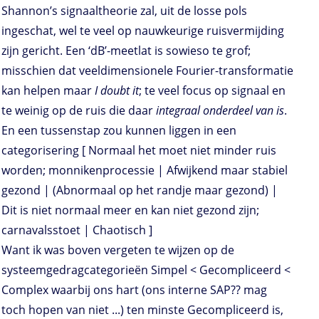
Shannon’s signaaltheorie zal, uit de losse pols
ingeschat, wel te veel op nauwkeurige ruisvermijding
zijn gericht. Een ‘dB’-meetlat is sowieso te grof;
misschien dat veeldimensionele Fourier-transformatie
kan helpen maar
I doubt it
; te veel focus op signaal en
te weinig op de ruis die daar
integraal onderdeel van is
.
En een tussenstap zou kunnen liggen in een
categorisering [ Normaal het moet niet minder ruis
worden; monnikenprocessie | Afwijkend maar stabiel
gezond | (Abnormaal op het randje maar gezond) |
Dit is niet normaal meer en kan niet gezond zijn;
carnavalsstoet | Chaotisch ]
Want ik was boven vergeten te wijzen op de
systeemgedragcategorieën Simpel < Gecompliceerd <
Complex waarbij ons hart (ons interne SAP?? mag
toch hopen van niet ...) ten minste Gecompliceerd is,