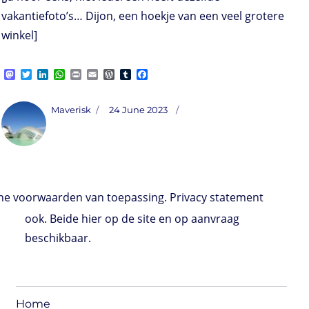
vakantiefoto’s… Dijon, een hoekje van een veel grotere
winkel]
M
T
L
W
P
E
W
T
F
a
w
i
h
r
m
o
u
a
s
i
n
a
i
a
r
m
c
t
t
k
t
n
i
d
b
e
Author
Posted
Maverisk
24 June 2023
o
t
e
s
t
l
P
l
b
on
d
e
d
A
r
r
o
o
r
I
p
e
o
n
n
p
s
k
s
e voorwaarden van toepassing. Privacy statement
ook. Beide hier op de site en op aanvraag
beschikbaar.
Home