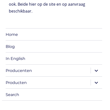
n
n
p
s
k
ook. Beide hier op de site en op aanvraag
s
beschikbaar.
Home
Blog
In English
expand
Producenten
child
menu
expand
Producten
child
menu
Search