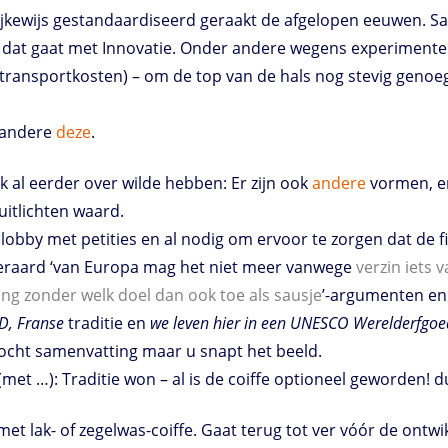
ijkewijs gestandaardiseerd geraakt de afgelopen eeuwen. S
ls dat gaat met Innovatie. Onder andere wegens experiment
 transportkosten) – om de top van de hals nog stevig geno
r andere
deze
.
ijk al eerder over wilde hebben: Er zijn ook
andere
vormen, en 
uitlichten waard.
obby met petities en al nodig om ervoor te zorgen dat de f
uiteraard ‘van Europa mag het niet meer vanwege
verzin iets
ring zonder welk doel dan ook toe als sausje
’-argumenten en 
D, Franse
traditie en
we leven hier in een UNESCO Werelderfgoe
bocht samenvatting maar u snapt het beeld.
et …): Traditie won – al is de coiffe optioneel geworden! d
 met lak- of zegelwas-coiffe. Gaat terug tot ver vóór de ontw