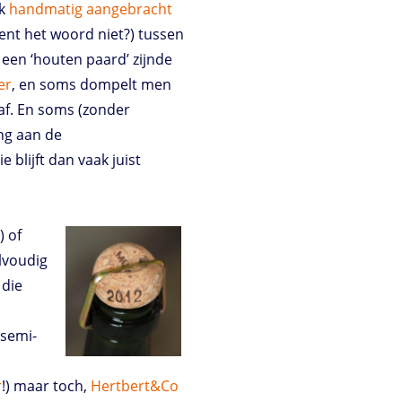
jk
handmatig aangebracht
kent het woord niet?) tussen
 een ‘houten paard’ zijnde
er
, en soms dompelt men
 af. En soms (zonder
ing aan de
 blijft dan vaak juist
) of
lvoudig
 die
(semi-
r
!) maar toch,
Hertbert&Co