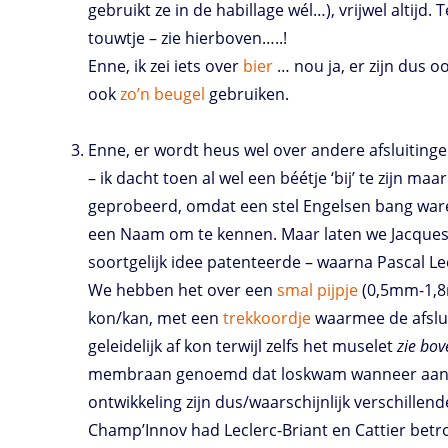
gebruikt ze in de habillage wél…), vrijwel altijd
touwtje – zie hierboven…..!
Enne, ik zei iets over
bier
… nou ja, er zijn dus 
ook
zo’n beugel
gebruiken.
Enne, er wordt heus wel over andere afsluitin
– ik dacht toen al wel een béétje ‘bij’ te zijn m
geprobeerd, omdat een stel Engelsen bang ware
een Naam om te kennen. Maar laten we Jacques P
soortgelijk idee patenteerde – waarna Pascal L
We hebben het over een
smal pijpje
(0,5mm-1,8m
kon/kan, met een
trekkoordje
waarmee de afslui
geleidelijk af kon terwijl zelfs het muselet
zie bov
membraan genoemd dat loskwam wanneer aan ee
ontwikkeling zijn dus/waarschijnlijk verschillen
Champ’Innov had Leclerc-Briant en Cattier bet