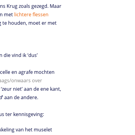
ans Krug zoals gezegd. Maar
en met
lichtere
flessen
eg te houden, moet er met
die vind ik ‘dus’
icelle en agrafe mochten
 vaags/onwaars over
‘zeur niet’ aan de ene kant,
d
’ aan de andere.
us ter kennisgeving:
ikkeling van het muselet