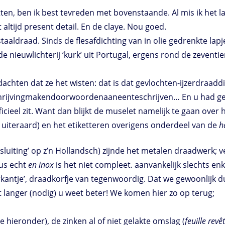
tten, ben ik best tevreden met bovenstaande. Al mis ik het 
 altijd present detail. En de claye. Nou goed.
aaldraad. Sinds de flesafdichting van in olie gedrenkte lap
nieuwlichterij ‘kurk’ uit Portugal, ergens rond de zevent
dachten dat ze het wisten: dat is dat gevlochten-ijzerdraad
ijvingmakendoorwoordenaaneenteschrijven… En u had gelijk
ficieel zit. Want dan blijkt de muselet namelijk te gaan over 
 uiteraard) en het etiketteren overigens onderdeel van de
h
ersluiting’ op z’n Hollandsch) zijnde het metalen draadwerk; 
dus echt
en inox
is het niet compleet. aanvankelijk slechts en
ierkantje’, draadkorfje van tegenwoordig. Dat we gewoonlij
 langer (nodig) u weet beter! We komen hier zo op terug;
zie hieronder), de zinken al of niet gelakte omslag (
feuille revê