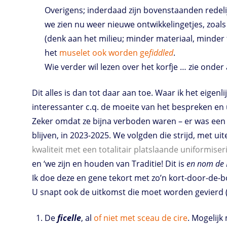
Overigens; inderdaad zijn bovenstaanden redel
we zien nu weer nieuwe ontwikkelingetjes, zoa
(denk aan het milieu; minder materiaal, minder
het
muselet ook worden ge
fiddled
.
Wie verder wil lezen over het korfje … zie onde
Dit alles is dan tot daar aan toe. Waar ik het eigenl
interessanter c.q. de moeite van het bespreken en 
Zeker omdat ze bijna verboden waren – er was een l
blijven, in 2023-2025. We volgden die strijd, met 
kwaliteit met een totalitair platslaande uniformise
en ‘we zijn en houden van Traditie! Dit is
en nom de 
Ik doe deze en gene tekort met zo’n kort-door-de-
U snapt ook de uitkomst die moet worden gevierd (m
De
ficelle
, al
of niet
met
sceau
de
cire
. Mogelijk