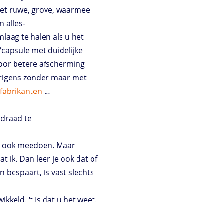
p het ruwe, grove, waarmee
n alles-
laag te halen als u het
capsule met duidelijke
voor betere afscherming
rigens zonder maar met
/
fabrikanten
…
rdraad te
en ook meedoen. Maar
at ik. Dan leer je ook dat of
n bespaart, is vast slechts
keld. ‘t Is dat u het weet.