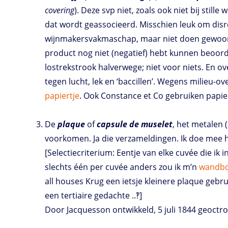
covering
). Deze svp niet, zoals ook niet bij stil
dat wordt geassocieerd. Misschien leuk om disres
wijnmakersvakmaschap, maar niet doen gewoon. L
product nog niet (negatief) hebt kunnen beoor
lostrekstrook halverwege; niet voor niets. En o
tegen lucht, lek en ‘baccillen’. Wegens milieu-
papiertje
. Ook Constance et Co gebruiken papi
De
plaque
of
capsule de muselet
, het metalen 
voorkomen. Ja die verzameldingen. Ik doe mee h
[Selectiecriterium: Eentje van elke cuvée die 
slechts één per cuvée anders zou ik m’n
wandb
all houses Krug een ietsje kleinere plaque gebru
een tertiaire gedachte ..‽]
Door Jacquesson ontwikkeld, 5 juli 1844 geoctroy