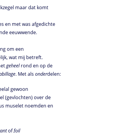
lakzegel maar dat komt
jes en met was afgedichte
iende eeuwwende.
ding om een
, wat mij betreft.
het
geheel
rond en op de
abillage
. Met als
onder
delen:
veelal gewoon
kel (gevlochten) over de
k dus muselet noemden en
tant
of
foil