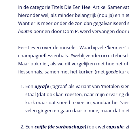
In de categorie Titels Die Een Heel Artikel Samenva
hieronder wel, als minder belangrijk (nou ja) en niet
Want er is meer onder de zon dan gegalvaniseerd st
houten
pennen door Dom P. werd vervangen door de 
Eerst even over de muselet. Waarbij vele ‘kenners’ 
champagneflessenhals. #weblijvendecorrectebeschr
Maar ook niet, als we dit vergelijken met hoe het of
flessenhals, samen met het kurken (met
goede
kurk
Een
agrafe
(‘agraaf’ als variant van ‘metalen si
staal (dat ook kan roesten, naar mijn ervaring 
kurk maar dat sneed te veel in, vandaar het ‘v
velen gingen en gaan daar in mee, maar dat niet
Een
coiffe (de surbouchage)
(ook wel
capsule
; 