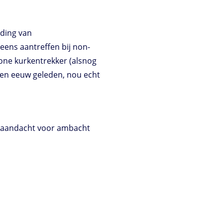
nding van
leens aantreffen bij non-
ewone kurkentrekker (alsnog
t een eeuw geleden, nou echt
de aandacht voor ambacht