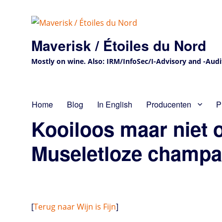
Maverisk / Étoiles du Nord
Mostly on wine. Also: IRM/InfoSec/I-Advisory and -Audit 
Home
Blog
In English
Producenten
P
Kooiloos maar niet
Museletloze champag
[
Terug naar Wijn is Fijn
]