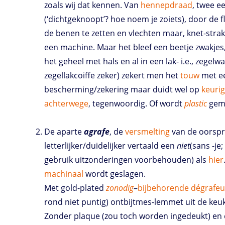
zoals wij dat kennen. Van
hennepdraad
, twee e
(‘dichtgeknoopt’? hoe noem je zoiets), door de f
de benen te zetten en vlechten maar, knet-strak 
een machine. Maar het bleef een beetje zwakj
het geheel met hals en al in een lak- i.e., zege
zegellakcoiffe zeker) zekert men het
touw
met e
bescherming/zekering maar duidt wel op
keuri
achterwege
, tegenwoordig. Of wordt
plastic
gema
De aparte
agrafe
, de
versmelting
van de oorspr
letterlijker/duidelijker vertaald een
niet
(sans -je
gebruik uitzonderingen voorbehouden) als
hier
machinaal
wordt geslagen.
Met gold-plated
zonodig
–
bijbehorende
dégrafeu
rond niet puntig) ontbijtmes-lemmet uit de keu
Zonder plaque (zou toch worden ingedeukt) en c