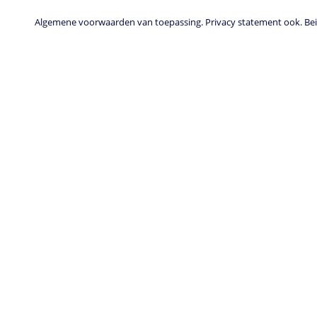
n
n
p
s
k
s
Algemene voorwaarden van toepassing. Privacy statement ook. Beid