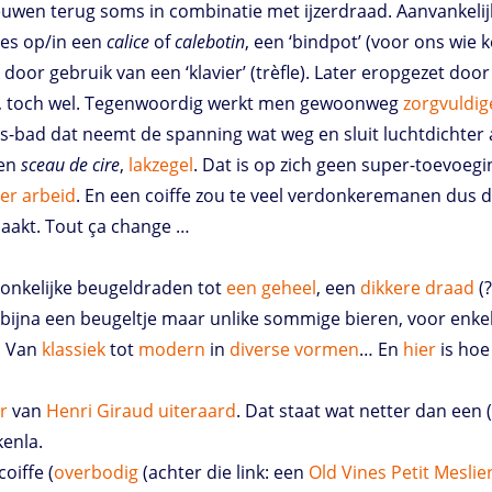
euwen terug soms in combinatie met ijzerdraad. Aanvankeli
les op/in een
calice
of
calebotin
, een ‘bindpot’ (voor ons wie 
door gebruik van een ‘klavier’ (trèfle). Later eropgezet door
es, toch wel. Tegenwoordig werkt men gewoonweg
zorgvuldig
lwas-bad dat neemt de spanning wat weg en sluit luchtdichter
en
sceau de cire
,
lakzegel
. Dat is op zich geen super-toevoeg
ger
arbeid
. En een coiffe zou te veel verdonkeremanen dus die
akt. Tout ça change …
onkelijke beugeldraden tot
een geheel
, een
dikkere
draad
(?
; bijna een beugeltje maar unlike sommige bieren, voor enke
. Van
klassiek
tot
modern
in
diverse
vormen
… En
hier
is hoe
r
van
Henri
Giraud
uiteraard
. Dat staat wat netter dan een 
kenla.
oiffe (
overbodig
(achter die link: een
Old Vines
Petit Meslie