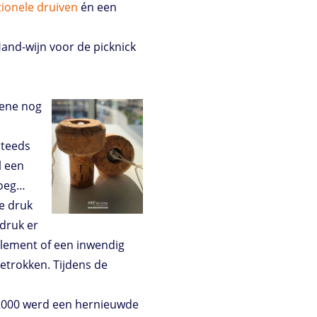
tionele
druiven
én een
and-wijn voor de picknick
bene nog
steeds
l een
roeg…
e druk
 druk er
 element of een inwendig
trokken. Tijdens de
 2000 werd een hernieuwde