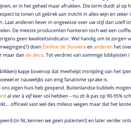
le wijnen, er in het geheel maar afrukken. Die term duidt al o
pect te tonen uit gebrek aan inzicht in alles-wijn en zeker i
aat anderen liever in ongewisse over uw stijl dan uzelf om
delen. De meeste producenten hanteren toch wel een coiffe/
verigens geen kwaliteitsindicator. Wel handig om te zorgen 
overwegingen(?) doen
Émiline de Sloovere
en
anderen
het ove
er maar dan
als deco
. Tot verdriet van sommige lobbyisten 
(blikken) kapje bovenop dat meehelpt insnijding van het ijze
oewel er nauwelijks van enig fanatisme sprake is.
ik in ons eigen huis heb geopend. Buitenlandse bubbels mog
ord
al vier à vijf keer vol hebben – nu zit ik pas op 90-95% sch
ikt… officieel vast wel des milieus wegen maar dat het koste
eerd (in NL kennen we geen patenten!) en later verder ontwik