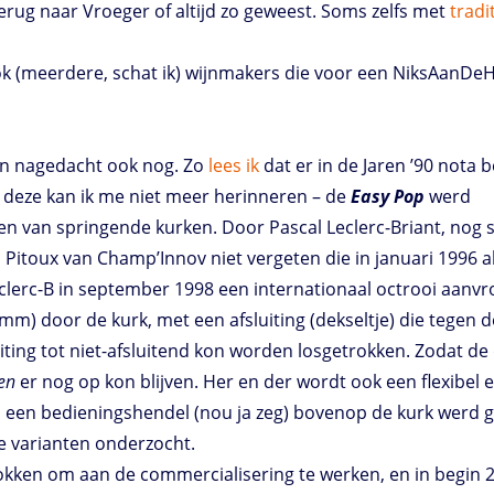
. Terug naar Vroeger of altijd zo geweest. Soms zelfs met
tradi
ook (meerdere, schat ik) wijnmakers die voor een NiksAanDeH
gen nagedacht ook nog. Zo
lees ik
dat er in de Jaren ’90 nota 
aar deze kan ik me niet meer herinneren – de
Easy Pop
werd
n van springende kurken. Door Pascal Leclerc-Briant, nog 
itoux van Champ’Innov niet vergeten die in januari 1996 a
eclerc-B in september 1998 een internationaal octrooi aanv
m) door de kurk, met een afsluiting (dekseltje) die tegen d
ting tot niet-afsluitend kon worden losgetrokken. Zodat de
en
er nog op kon blijven. Her en der wordt ook een flexibel
n bedieningshendel (nou ja zeg) bovenop de kurk werd ge
de varianten onderzocht.
rokken om aan de commercialisering te werken, en in begin