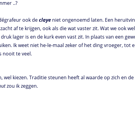
mmer ..?
 dégrafeur ook de
claye
niet ongenoemd laten. Een heruitvi
acht af te krijgen, ook als die wat vaster zit. Wat we ook we
 druk lager is en de kurk even vast zit. In plaats van een g
ruiken. Ik weet niet he-le-maal zeker of het ding vroeger, to
s nooit te veel.
, wel kiezen. Traditie steunen heeft al waarde op zich en 
out
zou ik zeggen.