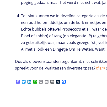
poging gedaan, maar het werd niet echt wat. Ja
Tot slot kunnen we in dezelfde categorie als de
een oud hulpmiddeltje, om de kurk er netjes en z
Echte bubbels oftewel Prosecco’s et al., waar de
Ploef of shhhh) of tang (oh elegantie ..‽) te geb
zo gebruikelijk was, maar zoals gezegd; ‘stijlvol’ i
Al met al óók een Dingetje Om Te Weten. Want:
Dus als u bovenstaanden tegenkomt: niet schrikken
spreekt voor de kwaliteit (en diversiteit);
seek
them
M
T
L
W
P
E
W
T
F
a
w
i
h
r
m
o
u
a
s
i
n
a
i
a
r
m
c
t
t
k
t
n
i
d
b
e
o
t
e
s
t
l
P
l
b
d
e
d
A
r
r
o
o
r
I
p
e
o