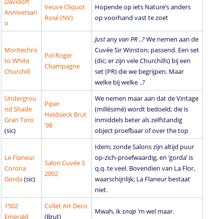
Davidoff
Veuve Cliquot
Hopende op iets Nature’s anders
Anniversari
Rosé (NV)
op voorhand vast te zoet
o
Just
any
van PR ..?
We nemen aan de
Montechris
Cuvée Sir Winston; passend. Een set
Pol Roger
to White
(dic; er zijn vele Churchills) bij een
Champagne
Churchill
set (PR) die we begrijpen. Maar
welke bij welke ..?
Undergrou
We nemen maar aan dat de Vintage
Piper
nd Shade
(millésimé) wordt bedoeld; die is
Heidsieck Brut
Gran Toro
inmiddels beter als zelfstandig
’98
(
sic)
object proefbaar of over the top
Idem; zonde Salons zijn altijd puur
Le Flaneur
op-zich-proefwaardig, en ‘gorda’ is
Salon Cuvée S
Corona
q.q. te veel. Bovendien van La Flor,
2002
Gorda
(
sic)
waarschijnlijk; La Flaneur bestaat
niet.
1502
Collet Art Deco
Mwah, ik
snap
‘m wel maar.
Emerald
(Brut)