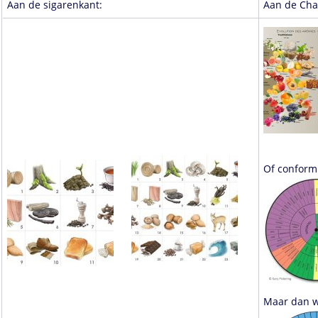
Aan de sigarenkant:
Aan de Ch
Of conform 
Maar dan w