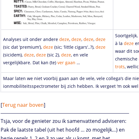
Soortgelij
Analyses uit onder andere
deze
,
deze
,
deze
,
deze
à la
deze
e
(sic dat ‘premium’),
deze
(sic; ‘little cigars
‘..?),
deze
waar dit s
(sicidem),
deze
,
deze
(sic 2),
deze
, en vele
chemische a
vergelijkbare. Dat kan (te)
ver
gaan
…
trots
, welli
Maar laten we niet voorbij gaan aan de vele, vele collega’s die ni
ionmobiliteitsspectrometer bij zich hebben. Ik vergeet ‘m ook wel 
[
Terug naar boven
]
Tsja, voor de genieter zou ik samenvattend adviseren:
Pak de laatste tabel (uit het hoofd … zo mogelijk…) en
bezie regels 1, 2 en 3 zo ver als u komt, met het