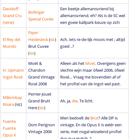
Davidoff
Een beetje allemansvriend bij
Bollinger
Grand Cru
allemansvriend, eh? Als is de SC wel
Special Cuvée
(serie)
een goeie ballpark-keuze op zich
Piper-
El Rey del
Heidesieck
(
sic
)
Ach. Iets re-de-lijk moois met ; altijd
Mundo
Brut Cuvee
goed ..?
(
sic
)
Moët &
Alleen als het
Moet
. Overigens geen
H. Upmann
Chandon
slechte wijn maar ófwel 2006, ófwel
Ingot Rosé
Grand Vintage
Rosé… Vraag me bovendien af of
Rosé 2008
het profiel van de Ingot wel past.
Perrier-Jouet
MBombay
Grand Brutt
Ah, ja,
die
. Te licht.
Kisara
(
sic)
Here (
sic
)
Men bedoelt de
Brut
? Alle DP is
Fuente
Dom Perignon
vintage. En de Opus X is wéér een
Fuente
Vintage 2006
serie, met nogal wisselend profiel
Opus X
dus qua match..?