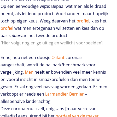
Op een eenvoudige wijze: Bepaal wat men als leidraad
neemt; als leidend product. Voorhanden maar hopelijk
toch op eigen keus. Weeg daarvan het
profiel
, kies het
profiel
wat men ertegenaan wil zetten en kies dan op
basis
daar
van het tweede product.
[Hier volgt nog enige uitleg en wellicht voorbeelden]
Enne, heb net een doosje
Olifant
corona’s
aangeschaft; wordt de ballpark/benchmark voor
vergelijking.
Men
heeft er bovendien veel meer kennis
en vooral inzicht in smaakprofielen dan men toe wil
geven. Er zal nog veel navraag worden gedaan. Er men
verkoopt er reeds een
Larmandier Bernier
–
allesbehalve kinderachtig!
Deze corona zou ikzelf, enigszins [maar verre van
volledig] aansluitend bij het
oordeel van de maker
,