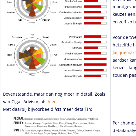
mondgevoel]
keuzes eens
en zelf zo 
Voor de twe
hetzelfde hu
Jacquemar
aardser ka
keuzes, lan
zouden pas
Bovenstaande, maar dan nog meer in detail. Zoals
van Cigar Advisor, als
hier
.
Met daarbij bijvoorbeeld
iets
meer detail in:
Per champa
detailanaly