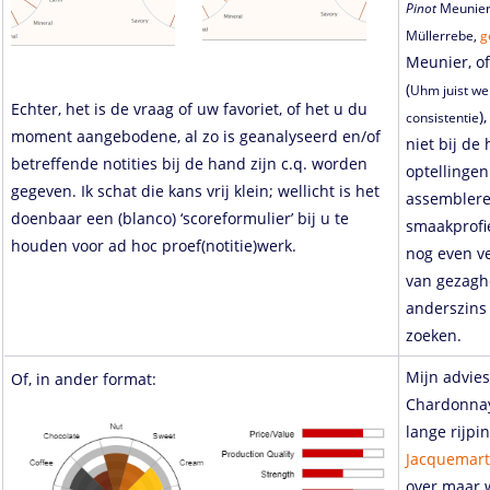
Pinot
Meunier 
Müllerrebe,
g
Meunier, of
(
Uhm juist wel
Echter, het is de vraag of uw favoriet, of het u du
)
consistentie
moment aangebodene, al zo is geanalyseerd en/of
niet bij d
betreffende notities bij de hand zijn c.q. worden
optellingen
gegeven. Ik schat die kans vrij klein; wellicht is het
assemblere
doenbaar een (blanco) ‘scoreformulier’ bij u te
smaakprofi
houden voor ad hoc proef(notitie)werk.
nog even ve
van gezagh
anderszins
zoeken.
Mijn advie
Of, in ander format:
Chardonnay
lange rijp
Jacquemar
over maar w