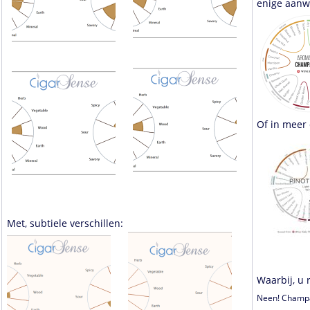
enige aanwi
Of in meer 
Met, subtiele verschillen:
Waarbij, u 
Neen! Champa