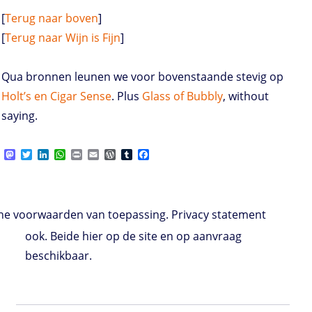
[
Terug naar boven
]
[
Terug naar Wijn is Fijn
]
Qua bronnen leunen we voor bovenstaande stevig op
Holt’s
en
Cigar Sense
. Plus
Glass of Bubbly
, without
saying.
M
T
L
W
P
E
W
T
F
a
w
i
h
r
m
o
u
a
s
i
n
a
i
a
r
m
c
t
t
k
t
n
i
d
b
e
o
t
e
s
t
l
P
l
b
d
e
d
A
r
r
o
e voorwaarden van toepassing. Privacy statement
o
r
I
p
e
o
n
n
p
s
k
ook. Beide hier op de site en op aanvraag
s
beschikbaar.