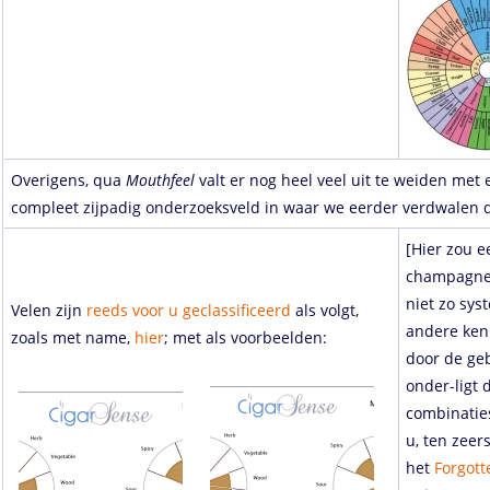
Overigens, qua
Mouthfeel
valt er nog heel veel uit te weiden met
compleet zijpadig onderzoeksveld in waar we eerder verdwalen 
[Hier zou e
champagne 
niet zo sys
Velen zijn
reeds voor u geclassificeerd
als volgt,
andere ken
zoals met name,
hier
; met als voorbeelden:
door de geb
onder-ligt 
combinaties
u, ten zeer
het
Forgott