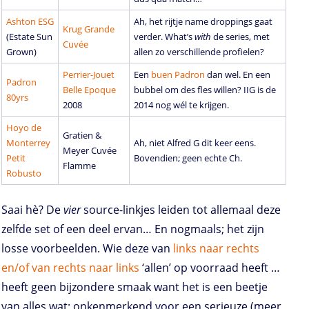
Ashton ESG
Ah, het rijtje name droppings gaat
Krug Grande
(Estate Sun
verder. What’s
with
de series, met
Cuvée
Grown)
allen zo verschillende profielen?
Perrier-Jouet
Een
buen Padron
dan wel. En een
Padron
Belle Epoque
bubbel om des fles willen? IIG is de
80yrs
2008
2014 nog wél te krijgen.
Hoyo de
Gratien &
Monterrey
Ah, niet Alfred G dit keer eens.
Meyer Cuvée
Petit
Bovendien; geen echte Ch.
Flamme
Robusto
Saai hè? De
vier
source-linkjes leiden tot allemaal deze
zelfde set of een deel ervan… En nogmaals; het zijn
losse voorbeelden. Wie deze van
links naar rechts
en/of van rechts naar links
‘allen’ op voorraad heeft …
heeft geen bijzondere smaak want het is een beetje
van alles wat; onkenmerkend voor een serieuze (meer