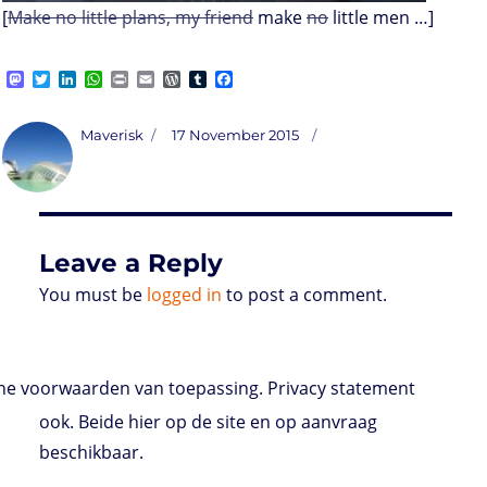
[
Make no little plans, my friend
make
no
little men …]
M
T
L
W
P
E
W
T
F
a
w
i
h
r
m
o
u
a
s
i
n
a
i
a
r
m
c
t
t
k
t
n
i
d
b
e
Author
Posted
Maverisk
17 November 2015
o
t
e
s
t
l
P
l
b
on
d
e
d
A
r
r
o
o
r
I
p
e
o
n
n
p
s
k
s
Leave a Reply
You must be
logged in
to post a comment.
e voorwaarden van toepassing. Privacy statement
ook. Beide hier op de site en op aanvraag
beschikbaar.