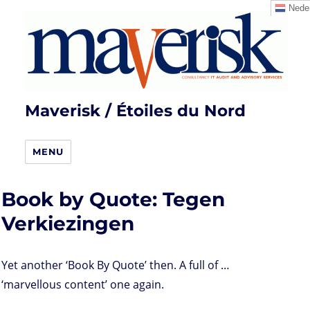
Neder
Maverisk / Étoiles du Nord
MENU
Book by Quote: Tegen
Verkiezingen
Yet another ‘Book By Quote’ then. A full of …
‘marvellous content’ one again.