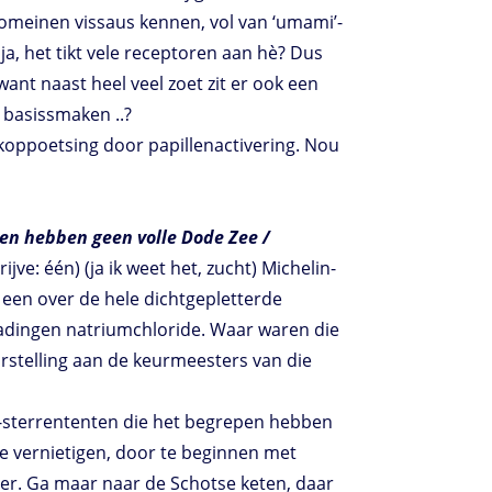
 Romeinen vissaus kennen, vol van ‘umami’-
, het tikt vele receptoren aan hè? Dus
want naast heel veel zoet zit er ook een
n basissmaken ..?
kkoppoetsing door papillenactivering. Nou
en hebben geen volle Dode Zee /
ijve: één) (ja ik weet het, zucht) Michelin-
t een over de hele dichtgepletterde
adingen natriumchloride. Waar waren die
arstelling aan de keurmeesters van die
iet-sterrententen die het begrepen hebben
te vernietigen, door te beginnen met
ver. Ga maar naar de Schotse keten, daar