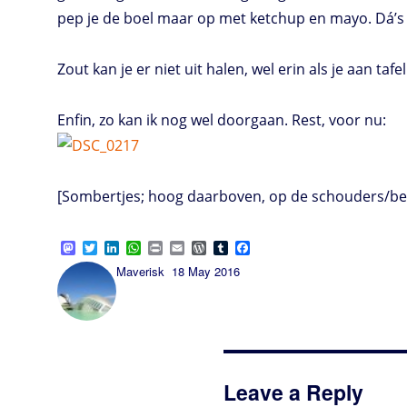
pep je de boel maar op met ketchup en mayo. Dá’s
Zout kan je er niet uit halen, wel erin als je aan tafe
Enfin, zo kan ik nog wel doorgaan. Rest, voor nu:
[Sombertjes; hoog daarboven, op de schouders/berg
M
T
L
W
P
E
W
T
F
a
w
i
h
r
m
o
u
a
Author
Posted
Maverisk
18 May 2016
s
i
n
a
i
a
r
m
c
on
t
t
k
t
n
i
d
b
e
o
t
e
s
t
l
P
l
b
d
e
d
A
r
r
o
o
r
I
p
e
o
n
n
p
s
k
s
Leave a Reply