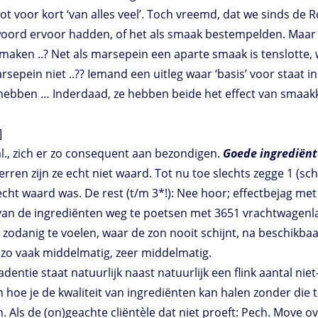
ot voor kort ‘van alles veel’. Toch vreemd, dat we sinds de
oord ervoor hadden, of het als smaak bestempelden. Maar ja
smaken ..? Net als marsepein een aparte smaak is tenslotte, 
rsepein niet ..?? Iemand een uitleg waar ‘basis’ voor staat i
ct hebben … Inderdaad, ze hebben beide het effect van smaa
]
 al., zich er zo consequent aan bezondigen.
Goede ingrediënt
terren zijn ze echt niet waard. Tot nu toe slechts zegge 1 (schr
echt waard was. De rest (t/m 3*!): Nee hoor; effectbejag me
 van de ingrediënten weg te poetsen met 3651 vrachtwagenl
 zodanig te voelen, waar de zon nooit schijnt, na beschikba
zo vaak middelmatig, zeer middelmatig.
dentie staat natuurlijk naast natuurlijk een flink aantal n
hoe je de kwaliteit van ingrediënten kan halen zonder die 
 Als de (on)geachte cliëntèle dat niet proeft: Pech. Move o