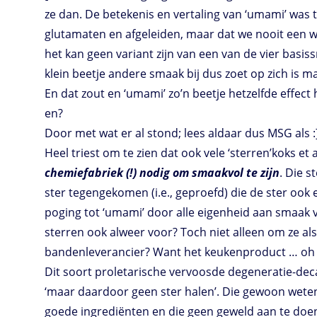
ze dan. De betekenis en vertaling van ‘umami’ was t
glutamaten en afgeleiden, maar dat we nooit een w
het kan geen variant zijn van een van de vier basis
klein beetje andere smaak bij dus zoet op zich is ma
En dat zout en ‘umami’ zo’n beetje hetzelfde effe
en?
Door met wat er al stond; lees aldaar dus MSG als :
Heel triest om te zien dat ook vele ‘sterren’koks et
chemiefabriek (!) nodig om smaakvol te zijn
. Die s
ster tegengekomen (i.e., geproefd) die de ster ook 
poging tot ‘umami’ door alle eigenheid aan smaak
sterren ook alweer voor? Toch niet alleen om ze als
bandenleverancier? Want het keukenproduct … oh 
Dit soort proletarische vervoosde degeneratie-deca
‘maar daardoor geen ster halen’. Die gewoon weten 
goede ingrediënten en die geen geweld aan te doen.