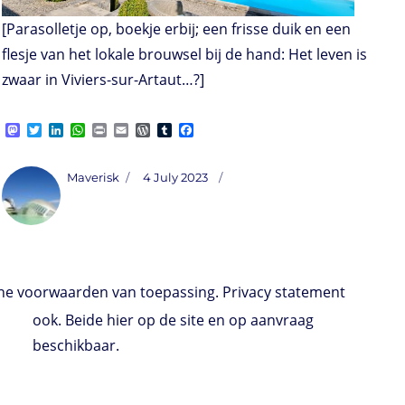
[Parasolletje op, boekje erbij; een frisse duik en een
flesje van het lokale brouwsel bij de hand: Het leven is
zwaar in Viviers-sur-Artaut…?]
M
T
L
W
P
E
W
T
F
a
w
i
h
r
m
o
u
a
s
i
n
a
i
a
r
m
c
t
t
k
t
n
i
d
b
e
Author
Posted
Maverisk
4 July 2023
o
t
e
s
t
l
P
l
b
on
d
e
d
A
r
r
o
o
r
I
p
e
o
n
n
p
s
k
s
e voorwaarden van toepassing. Privacy statement
ook. Beide hier op de site en op aanvraag
beschikbaar.