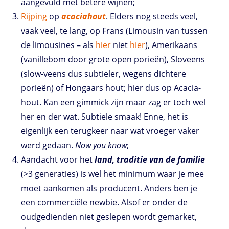
aangevuld met betere wijnen;
Rijping
op
acaciahout
. Elders nog steeds veel,
vaak veel, te lang, op Frans (Limousin van tussen
de limousines – als
hier
niet
hier
), Amerikaans
(vanillebom door grote open porieën), Sloveens
(slow-veens dus subtieler, wegens dichtere
porieën) of Hongaars hout; hier dus op Acacia-
hout. Kan een gimmick zijn maar zag er toch wel
her en der wat. Subtiele smaak! Enne, het is
eigenlijk een terugkeer naar wat vroeger vaker
werd gedaan.
Now you know
;
Aandacht voor het
land, traditie van de familie
(>3 generaties) is wel het minimum waar je mee
moet aankomen als producent. Anders ben je
een commerciële newbie. Alsof er onder de
oudgedienden niet geslepen wordt gemarket,