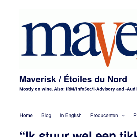
Maverisk / Étoiles du Nord
Mostly on wine. Also: IRM/InfoSec/I-Advisory and -Audit 
Home
Blog
In English
Producenten
P
“Ik stuur wel een tik