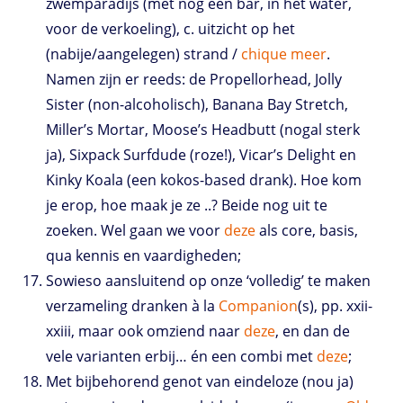
zwemparadijs (met nóg een bar, in het water,
voor de verkoeling), c. uitzicht op het
(nabije/aangelegen) strand /
chique
meer
.
Namen zijn er reeds: de Propellorhead, Jolly
Sister (non-alcoholisch), Banana Bay Stretch,
Miller’s Mortar, Moose’s Headbutt (nogal sterk
ja), Sixpack Surfdude (roze!), Vicar’s Delight en
Kinky Koala (een kokos-based drank). Hoe kom
je erop, hoe maak je ze ..? Beide nog uit te
zoeken. Wel gaan we voor
deze
als core, basis,
qua kennis en vaardigheden;
Sowieso aansluitend op onze ‘volledig’ te maken
verzameling dranken à la
Companion
(s), pp. xxii-
xxiii, maar ook omziend naar
deze
, en dan de
vele varianten erbij… én een combi met
deze
;
Met bijbehorend genot van eindeloze (nou ja)