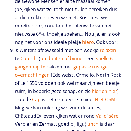
de Gewone Mensen er al te massaal komen
(be)kijken wat ‘ze’ toch niet zullen bereiken dus
al die drukte hoeven we niet. Kost best wel
moeite hoor, con-ti-nu het nieuwste van het
nieuwste 6*-uithoekje zoeken… Nou ja, er is ook
nog het voor ons ideale plekje
hiero
. Ook voor:
‘s Winters afgewisseld met een weekje
relaxen
te
Courchi
(
om
buiten
of
binnen
een
snelle
6-
gangenhap
te
pakken met
gepaste
rustige
overnachtingen
[Edelweiss, Ormello, North Rock
of Le 1550 voldoen ook wel maar zijn een beetje
ruim, in beperkt gezelschap, en zie
hier
en
hier
]
– op de
Cap
is het een beetje te veel
Niet OSM
),
Megève kan ook nog wel voor de après,
ChâteaudEx, even kijken wat er rond
Val d’Isère
,
Verbier en Zermatt goed bij ligt (
lunch
is daar