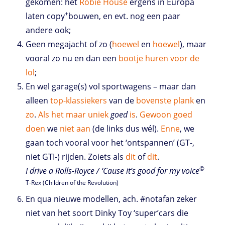
gekomen: het
Robie House
ergens in Europa
+
laten copy
bouwen, en evt. nog een paar
andere ook;
Geen megajacht of zo (
hoewel
en
hoewel
), maar
vooral zo nu en dan een
bootje
huren
voor
de
lol
;
En wel garage(s) vol sportwagens – maar dan
alleen
top-klassiekers
van de
bovenste
plank
en
zo
.
Als
het
maar
uniek
goed
is
.
Gewoon
goed
doen
we
niet
aan
(de links dus wél).
Enne
, we
gaan toch vooral voor het ‘ontspannen’ (GT-,
niet GTI-) rijden. Zoiets als
dit
of
dit
.
©
I drive a Rolls-Royce / ‘Cause it’s good for my voice
T-Rex (Children of the Revolution)
En qua nieuwe modellen, ach. #notafan zeker
niet van het soort Dinky Toy ‘super’cars die