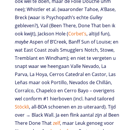
ook wel te doen, maar de Folie Douche uhm
nee); Whistler et al. (waaronder Tahoe, A’Base,
Breck (waar is Psychopath’s echte
Gulley
gebleven?), Vail (Been There, Done That ben ik
ook kwijt), Jackson Hole (
Corbet’s
, altijd fun),
maybe
Aspen of B’Creek, Banff Sun of Louise; en
wat East Coast zoals Smugglers Notch, Stowe,
Tremblant en Windham); en niet te vergeten u
snapt waar we heengaan Valle Nevado, La
Parva, La Hoya, Cerros Catedral en Castor, Las
Leñas maar ook Portillo, Nevados de Chillán,
Corralco, Chapelco en Cerro Bayo – overigens
wel conform #1 hierboven (incl. hand tailored
Stöckli
, all-BOA schoenen en zo uiteraard). Tijd
over → Black Wall. Ja een flink aantal zijn al Been
There Done That
zelf
, maar Leuk genoeg voor