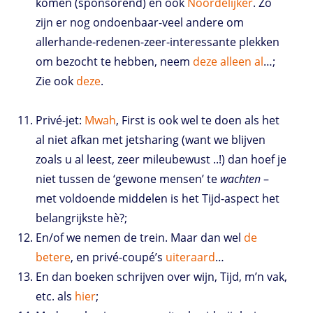
komen (sponsorend) en ook
Noordelijker
. Zo
zijn er nog ondoenbaar-veel andere om
allerhande-redenen-zeer-interessante plekken
om bezocht te hebben, neem
deze
alleen
al
…;
Zie ook
deze
.
Privé-jet:
Mwah
, First is ook wel te doen als het
al niet afkan met jetsharing (want we blijven
zoals u al leest, zeer mileubewust ..!) dan hoef je
niet tussen de ‘gewone mensen’ te
wachten
–
met voldoende middelen is het Tijd-aspect het
belangrijkste hè?;
En/of we nemen de trein. Maar dan wel
de
betere
, en privé-coupé’s
uiteraard
…
En dan boeken schrijven over wijn, Tijd, m’n vak,
etc. als
hier
;