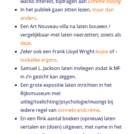
wacko interest, bijdragen aan
Extreme
Ironing
In het publiek gaan zitten lezen,
maar dan
anders
.
Een Art Nouveau-villa na laten bouwen /
vergelijkbaar-met laten neerzetten; zoiets als
deze
.
Zeker
ook een Frank Lloyd Wright-
kopie
of –
lookalike
ergens
.
Samuel L. Jackson laten invliegen zodat ik MF
in z’n gezicht kan zeggen.
Een grote expositie laten inrichten in het
Rijksmuseum met
uitleg/toelichting/psychologie/
musings
bij
iedere regel van
zonnebrandcrème
.
En een flink aantal boeken (opnieuw) laten
vertalen en (doen) uitgeven, met name in het