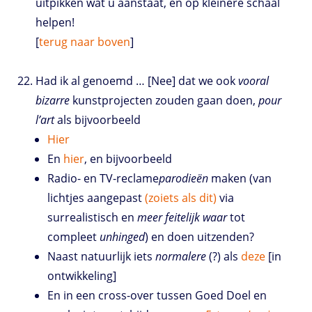
uitpikken wat u aanstaat, en op kleinere schaal
helpen!
[
terug naar boven
]
Had ik al genoemd … [Nee] dat we ook
vooral
bizarre
kunstprojecten zouden gaan doen,
pour
l’art
als bijvoorbeeld
Hier
En
hier
, en bijvoorbeeld
Radio- en TV-reclame
parodieën
maken (van
lichtjes aangepast
(zoiets als dit)
via
surrealistisch en
meer feitelijk waar
tot
compleet
unhinged
) en doen uitzenden?
Naast natuurlijk iets
normalere
(?) als
deze
[in
ontwikkeling]
En in een cross-over tussen Goed Doel en