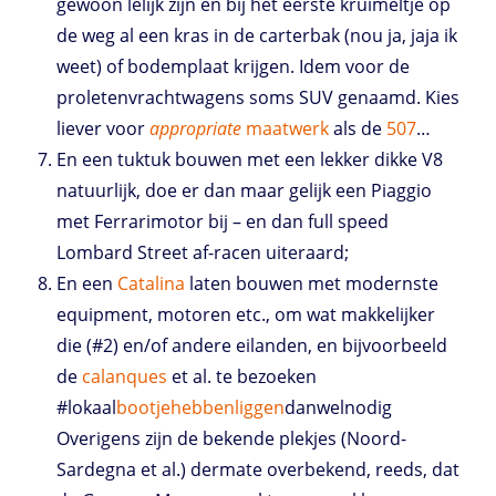
gewoon lelijk zijn en bij het eerste kruimeltje op
de weg al een kras in de carterbak (nou ja, jaja ik
weet) of bodemplaat krijgen. Idem voor de
proletenvrachtwagens soms SUV genaamd. Kies
liever voor
appropriate
maatwerk
als de
507
…
En een tuktuk bouwen met een lekker dikke V8
natuurlijk, doe er dan maar gelijk een Piaggio
met Ferrarimotor bij – en dan full speed
Lombard Street af-racen uiteraard;
En een
Catalina
laten bouwen met modernste
equipment, motoren etc., om wat makkelijker
die (#2) en/of andere eilanden, en bijvoorbeeld
de
calanques
et al. te bezoeken
#lokaal
bootjehebbenliggen
danwelnodig
Overigens zijn de bekende plekjes (Noord-
Sardegna et al.) dermate overbekend, reeds, dat