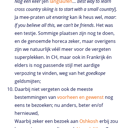
Nog een keer
[en
langlaufen
…
Best way to learn
cross country skiing is to start with a small country
].
Ja mee-praten
uit ervaring
kan ik heus wel,
maar
:
If you believe all this, we can’t be friends
. Het was
een testje. Sommige plaatsen zijn nog te doen,
en de genoemde horeca zeker, maar overigens
zijn we natuurlijk véél meer voor de vergeten
superplekken. In CH, maar ook in Frankrijk én
elders is nog passende stijl met aardige
verpozing te vinden, weg van het
goedkope
geldsmijten;
Daarbij niet vergeten ook de meeste
bestemmingen van
voorheen en gewenst
nog
eens te bezoeken; nu anders, beter en/of
hernieuwd,
Waarbij zeker een bezoek aan
Oshkosh
erbij zou