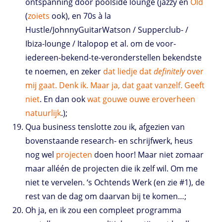
ontspanning door poolside lounge (jazzy en
Old
(
zoiets
ook), en 70s à la
Hustle/JohnnyGuitarWatson / Supperclub- /
Ibiza-lounge / Italopop et al. om de voor-
iedereen-bekend-te-veronderstellen bekendste
te noemen, en zeker
dat liedje dat
definitely
over
mij gaat. Denk ik.
Maar ja, dat gaat vanzelf.
Geeft
niet
. En dan ook
wat
gouwe
ouwe
eroverheen
natuurlijk
.);
Qua business tenslotte zou ik, afgezien van
bovenstaande research- en schrijfwerk, heus
nog wel
projecten
doen hoor! Maar niet zomaar
maar alléén de projecten die ik zelf wil. Om me
niet te vervelen. ‘s Ochtends Werk (en zie #1), de
rest van de dag om daarvan bij te komen…;
Oh ja, en ik zou een compleet programma