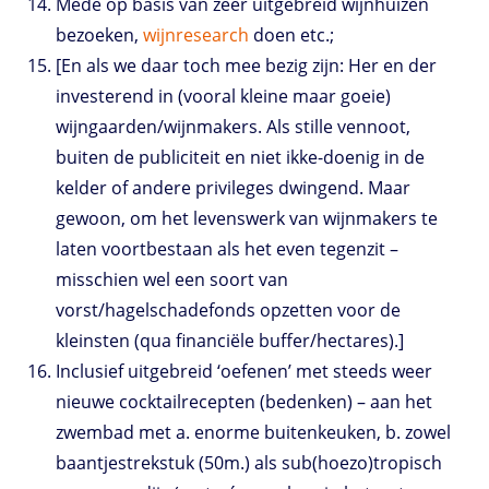
Mede op basis van zeer uitgebreid wijnhuizen
bezoeken,
wijnresearch
doen etc.;
[En als we daar toch mee bezig zijn: Her en der
investerend in (vooral kleine maar goeie)
wijngaarden/wijnmakers. Als stille vennoot,
buiten de publiciteit en niet ikke-doenig in de
kelder of andere privileges dwingend. Maar
gewoon, om het levenswerk van wijnmakers te
laten voortbestaan als het even tegenzit –
misschien wel een soort van
vorst/hagelschadefonds opzetten voor de
kleinsten (qua financiële buffer/hectares).]
Inclusief uitgebreid ‘oefenen’ met steeds weer
nieuwe cocktailrecepten (bedenken) – aan het
zwembad met a. enorme buitenkeuken, b. zowel
baantjestrekstuk (50m.) als sub(hoezo)tropisch