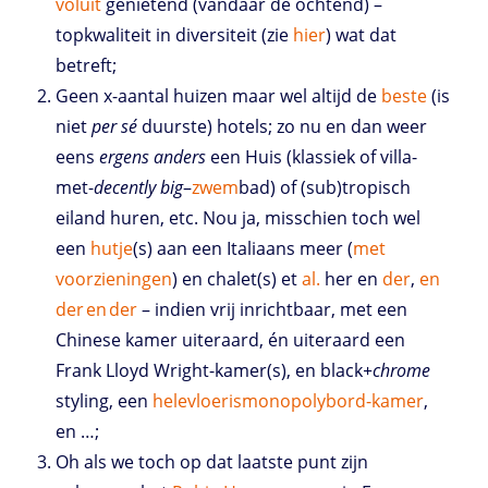
voluit
genietend (vandaar de ochtend) –
topkwaliteit in diversiteit (zie
hier
) wat dat
betreft;
Geen x-aantal huizen maar wel altijd de
beste
(is
niet
per sé
duurste) hotels; zo nu en dan weer
eens
ergens anders
een Huis (klassiek of villa-
met-
decently big
–
zwem
bad) of (sub)tropisch
eiland huren, etc. Nou ja, misschien toch wel
een
hutje
(s) aan een Italiaans meer (
met
voorzieningen
) en chalet(s) et
al.
her en
der
,
en
der
en
der
– indien vrij inrichtbaar, met een
Chinese kamer uiteraard, én uiteraard een
Frank Lloyd Wright-kamer(s), en black
+chrome
styling, een
helevloerismonopolybord-kamer
,
en …;
Oh als we toch op dat laatste punt zijn