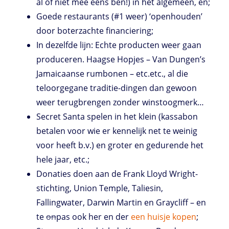
al of niet mee eens ben!) in het algemeen, en;
Goede restaurants (#1 weer) ‘openhouden’
door boterzachte financiering;
In dezelfde lijn: Echte producten weer gaan
produceren. Haagse Hopjes – Van Dungen’s
Jamaicaanse rumbonen – etc.etc., al die
teloorgegane traditie-dingen dan gewoon
weer terugbrengen zonder winstoogmerk…
Secret Santa spelen in het klein (kassabon
betalen voor wie er kennelijk net te weinig
voor heeft b.v.) en groter en gedurende het
hele jaar, etc.;
Donaties doen aan de Frank Lloyd Wright-
stichting, Union Temple, Taliesin,
Fallingwater, Darwin Martin en Graycliff – en
te
on
pas ook her en der
een huisje kopen
;