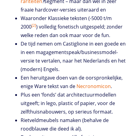
rariteiten
‽
segment – maar dan wel in zeer
fraaie hardcover-versies uiteraard en
Waaronder Klassieke teksten (-5000 t/m
[2]
2000
) volledig fonetisch uitgespeld; zonder
welke reden dan ook maar voor de fun.
De tijd nemen om Castiglione in een goede en
in een magagementspeak/businessmodel-
versie te vertalen, naar het Nederlands en het
(modern) Engels.
Een heruitgave doen van de oorspronkelijke,
enige Ware tekst van de
Necronomicon
.
Plus een ‘fonds’ dat architectuurmodellen
uitgeeft; in lego, plastic of papier, voor de
zelfthuisnabouwers, op serieus formaat.
Rietveldmeubels namaken (behalve de
roodblauwe die deed ik al).