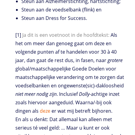
Steun aan Alzheimerstichting, hartstichting;
Steun aan de voedselbank (flink) en
Steun aan Dress for Success.
[1]
Ja dit is een voetnoot in de hoofdtekst:
Als
het om meer dan genoeg gaat om deze en
volgende punten af te handelen voor 30 à 40
jaar, dan gaat de rest dus, in fasen, naar
grotere
global/maatschappelijke Goede Doelen voor
maatschappelijke verandering om te zorgen dat
voedselbanken en ongewenste(sic)-dakloosheid
niet meer nodig zijn
. Inclusief
Dolly
-achtige inzet
zoals hiervoor aangeduid. Waarna/-bij ook
dingen als
deze
er wat mij betreft bijhoren.
En als u denkt: Dat allemaal kan alleen met
serieus té veel geld: … Maar u kunt er ook